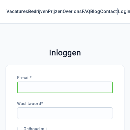
Vacatures
Bedrijven
Prijzen
Over ons
FAQ
Blog
Contact
Logi
Inloggen
E-mail
Wachtwoord
Onthoud mij