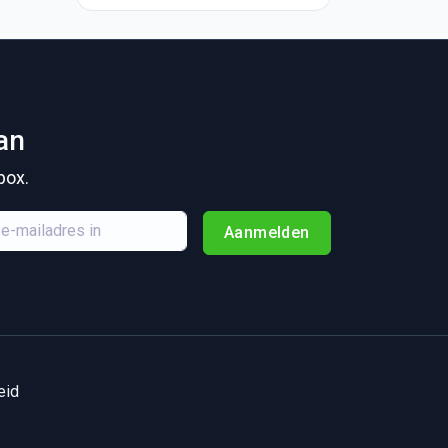
an
box.
Aanmelden
eid