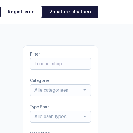
n
Registreren
Vacature plaatsen
Filter
Categorie
Alle categorieën
Type Baan
Alle baan types