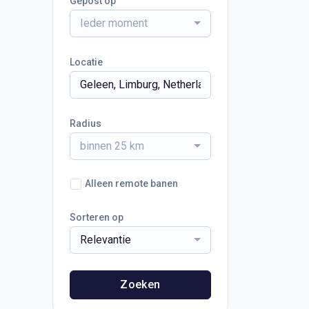
Gepost op
Ieder moment
Locatie
Radius
binnen 25 km
Alleen remote banen
Sorteren op
Relevantie
Zoeken