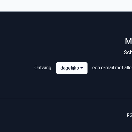
M
Sch
Ontvang
een e-mail met all
dagelijks
R