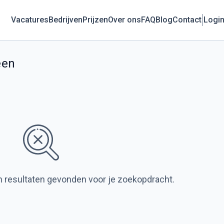
Vacatures
Bedrijven
Prijzen
Over ons
FAQ
Blog
Contact
Logi
een
 resultaten gevonden voor je zoekopdracht.